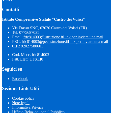
Contatti
Istituto Comprensivo Statale "Castro dei Volsci"
Via Frasso SNC, 03020 Castro dei Volsci (FR)
Tel:
0775687035
Email:
fric814003@istruzione.it
Link per inviare una mail
PEC:
fric814003@pec.istruzione.it
Link per inviare una mail
C.F.: 92027580601
Cod. Mecc. fric814003
Fatt. Elett. UFX1I0
Seguici su
Facebook
Sezione Link Utili
Cookie policy
Note legali
Informativa Privacy
Ufficio Relazioni con il Pubblico