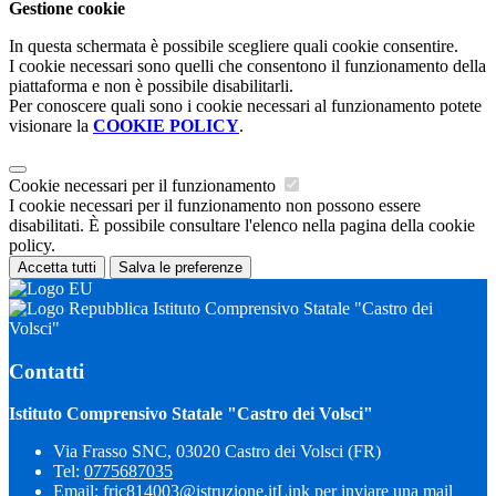
Gestione cookie
In questa schermata è possibile scegliere quali cookie consentire.
I cookie necessari sono quelli che consentono il funzionamento della
piattaforma e non è possibile disabilitarli.
Per conoscere quali sono i cookie necessari al funzionamento potete
visionare la
COOKIE POLICY
.
Cookie necessari per il funzionamento
I cookie necessari per il funzionamento non possono essere
disabilitati. È possibile consultare l'elenco nella pagina della cookie
policy.
Accetta tutti
Salva le preferenze
Istituto Comprensivo Statale "Castro dei
Volsci"
Contatti
Istituto Comprensivo Statale "Castro dei Volsci"
Via Frasso SNC, 03020 Castro dei Volsci (FR)
Tel:
0775687035
Email:
fric814003@istruzione.it
Link per inviare una mail