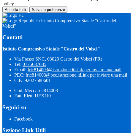
policy.
Accetta tutti
Salva le preferenze
Istituto Comprensivo Statale "Castro dei
Volsci"
Contatti
Istituto Comprensivo Statale "Castro dei Volsci"
Via Frasso SNC, 03020 Castro dei Volsci (FR)
Tel:
0775687035
Email:
fric814003@istruzione.it
Link per inviare una mail
PEC:
fric814003@pec.istruzione.it
Link per inviare una mail
C.F.: 92027580601
Cod. Mecc. fric814003
Fatt. Elett. UFX1I0
Seguici su
Facebook
Sezione Link Utili