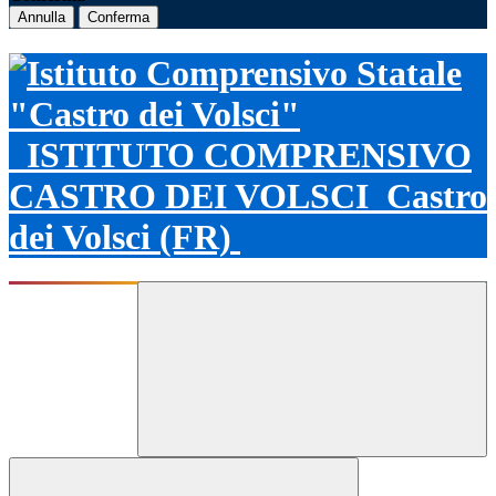
Annulla
Conferma
ISTITUTO COMPRENSIVO
CASTRO DEI VOLSCI
Castro
dei Volsci (FR)