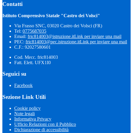
Contatti
Istituto Comprensivo Statale "Castro dei Volsci"
Via Frasso SNC, 03020 Castro dei Volsci (FR)
Tel:
0775687035
Email:
fric814003@istruzione.it
Link per inviare una mail
PEC:
fric814003@pec.istruzione.it
Link per inviare una mail
C.F.: 92027580601
Cod. Mecc. fric814003
Fatt. Elett. UFX1I0
Seguici su
Facebook
Sezione Link Utili
Cookie policy
Note legali
Informativa Privacy
Ufficio Relazioni con il Pubblico
Dichiarazione di accessibilità