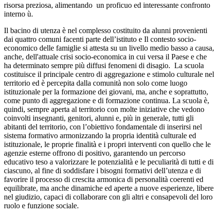
risorsa preziosa, alimentando un proficuo ed interessante confronto
interno ù.
Il bacino di utenza è nel complesso costituito da alunni provenienti
dai quattro comuni facenti parte dell’istituto e Il contesto socio-
economico delle famiglie si attesta su un livello medio basso a causa,
anche, dell'attuale crisi socio-economica in cui versa il Paese e che
ha determinato sempre più diffusi fenomeni di disagio. La scuola
costituisce il principale centro di aggregazione e stimolo culturale nel
territorio ed è percepita dalla comunità non solo come luogo
istituzionale per la formazione dei giovani, ma, anche e soprattutto,
come punto di aggregazione e di formazione continua. La scuola è,
quindi, sempre aperta al territorio con molte iniziative che vedono
coinvolti insegnanti, genitori, alunni e, più in generale, tutti gli
abitanti del territorio, con l’obiettivo fondamentale di inserirsi nel
sistema formativo armonizzando la propria identità culturale ed
istituzionale, le proprie finalità e i propri interventi con quello che le
agenzie esterne offrono di positivo, garantendo un percorso
educativo teso a valorizzare le potenzialità e le peculiarità di tutti e di
ciascuno, al fine di soddisfare i bisogni formativi dell’utenza e di
favorire il processo di crescita armonica di personalità coerenti ed
equilibrate, ma anche dinamiche ed aperte a nuove esperienze, libere
nel giudizio, capaci di collaborare con gli altri e consapevoli del loro
ruolo e funzione sociale.