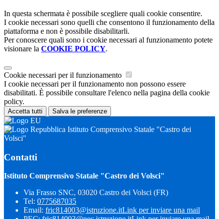
In questa schermata è possibile scegliere quali cookie consentire.
I cookie necessari sono quelli che consentono il funzionamento della
piattaforma e non è possibile disabilitarli.
Per conoscere quali sono i cookie necessari al funzionamento potete
visionare la
COOKIE POLICY
.
Cookie necessari per il funzionamento
I cookie necessari per il funzionamento non possono essere
disabilitati. È possibile consultare l'elenco nella pagina della cookie
policy.
Accetta tutti
Salva le preferenze
Istituto Comprensivo Statale "Castro dei
Volsci"
Contatti
Istituto Comprensivo Statale "Castro dei Volsci"
Via Frasso SNC, 03020 Castro dei Volsci (FR)
Tel:
0775687035
Email:
fric814003@istruzione.it
Link per inviare una mail
PEC:
fric814003@pec.istruzione.it
Link per inviare una mail