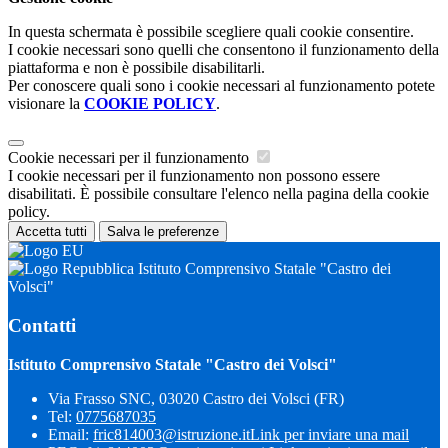
In questa schermata è possibile scegliere quali cookie consentire.
I cookie necessari sono quelli che consentono il funzionamento della
piattaforma e non è possibile disabilitarli.
Per conoscere quali sono i cookie necessari al funzionamento potete
visionare la
COOKIE POLICY
.
Cookie necessari per il funzionamento
I cookie necessari per il funzionamento non possono essere
disabilitati. È possibile consultare l'elenco nella pagina della cookie
policy.
Accetta tutti
Salva le preferenze
Istituto Comprensivo Statale "Castro dei
Volsci"
Contatti
Istituto Comprensivo Statale "Castro dei Volsci"
Via Frasso SNC, 03020 Castro dei Volsci (FR)
Tel:
0775687035
Email:
fric814003@istruzione.it
Link per inviare una mail