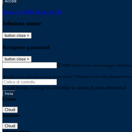
-
Entra con SPID
Entra con CIE
Seleziona utente
button close
×
Recupero password
button close
×
E-mail
Verrà inviato un messaggio all'indirizz
Non hai una e-mail associata al nome utente? Effettua il reset della password tram
E-mail inviata, si prega di controllare la casella di posta elettronica!
Errore
Chiudi
Successo
Chiudi
Informazione