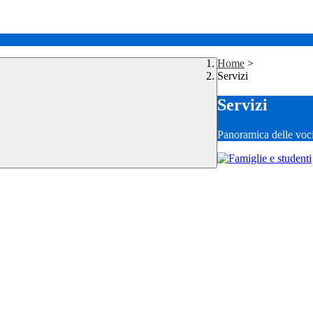
Home
>
Servizi
Servizi
Panoramica delle voc