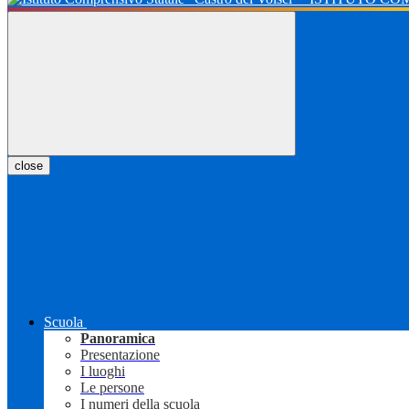
close
Scuola
Panoramica
Presentazione
I luoghi
Le persone
I numeri della scuola