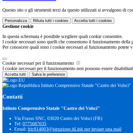
Questo sito o gli strumenti terzi da questo utilizzati si avvalgono di coo
Personalizza
Rifiuta tutti
i cookies
Accetta tutti
i cookies
Gestione cookie
In questa schermata è possibile scegliere quali cookie consentire.
I cookie necessari sono quelli che consentono il funzionamento della pi
Per conoscere quali sono i cookie necessari al funzionamento potete v
Cookie necessari per il funzionamento
I cookie necessari per il funzionamento non possono essere disabilitati.
Accetta tutti
Salva le preferenze
Istituto Comprensivo Statale "Castro dei Volsci"
Contatti
Istituto Comprensivo Statale "Castro dei Volsci"
Via Frasso SNC, 03020 Castro dei Volsci (FR)
Tel:
0775687035
Email:
fric814003@istruzione.it
Link per inviare una mail