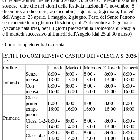
Oltre alle domeniche nell’anno scolastico 2026-27 le lezioni saranno
sospese, oltre che nei giorni delle festività nazionali (1 novembre, 8
dicembre, 25 dicembre, 26 dicembre, 1 gennaio, 6 gennaio, Lunedì
dell'Angelo, 25 aprile, 1 maggio, 2 giugno, Festa del Santo Patrono
se ricadente in un giorno di lezione), dal 23 dicembre al 6 gennaio
(vacanze natalizie), per i 3 giorni precedenti la Domenica di Pasqua
e il martedì successivo al Lunedì dell'Angelo (dal 25 al 30 marzo).
Orario completo entrata - uscita
ISTITUTO COMPRENSIVO CASTRO DEI VOLSCI A.S. 2026-
27
Ordine
Lunedì
Martedì
Mercoledì
Giovedì
Venerdì
Senza
8:00 -
8:00 -
8:00 -
8:00 -
8:00 -
mensa
13:00
13:00
13:00
13:00
13:00
Infanzia
Con
8:00 -
8:00 -
8:00 -
8:00 -
8:00 -
mensa
16:00
16:00
16:00
16:00
16:00
Classe
prima
8:00 -
8:00 -
8:00 -
8:00 -
8:00 -
tempo
16:00
16:00
16:00
16:00
16:00
pieno
Primaria
Classi 1-2-
8:00 -
8:00 -
8:00 -
8:00 -
8:00 -
3
14:00
14:00
13:00
13:00
13:00
8:00 -
8:00 -
8:00 -
8:00 -
8:00 -
Classi 4-5
14:00
14:00
14:00
14:00
13:00