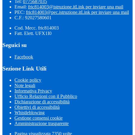
Tel:
0775687035
Email:
fric814003@istruzione.it
Link per inviare una mail
PEC:
fric814003@pec.istruzione.it
Link per inviare una mail
C.F.: 92027580601
Cod. Mecc. fric814003
Fatt. Elett. UFX1I0
Seguici su
Facebook
Sezione Link Utili
Cookie policy
Note legali
Informativa Privacy
Ufficio Relazioni con il Pubblico
Dichiarazione di accessibilità
Obiettivi di accessibilità
Whistleblowing
Gestione consensi cookie
Amministrazione trasparente
Pagina visualizzata
7350
volte