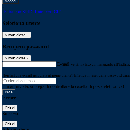
-
Entra con SPID
Entra con CIE
Seleziona utente
button close
×
Recupero password
button close
×
E-mail
Verrà inviato un messaggio all'indirizz
Non hai una e-mail associata al nome utente? Effettua il reset della password tram
E-mail inviata, si prega di controllare la casella di posta elettronica!
Errore
Chiudi
Successo
Chiudi
Informazione