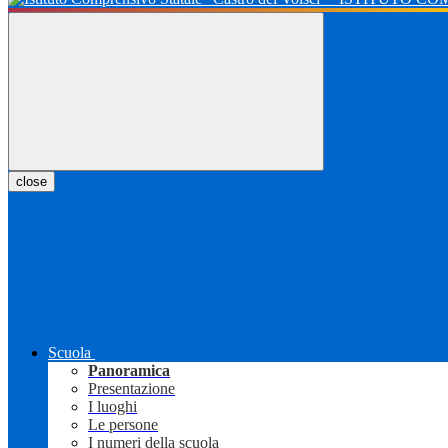
close
Scuola
Panoramica
Presentazione
I luoghi
Le persone
I numeri della scuola