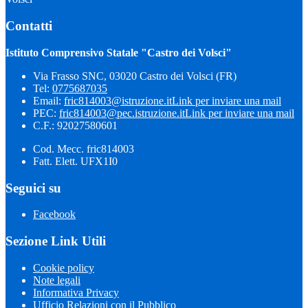
Contatti
Istituto Comprensivo Statale "Castro dei Volsci"
Via Frasso SNC, 03020 Castro dei Volsci (FR)
Tel:
0775687035
Email:
fric814003@istruzione.it
Link per inviare una mail
PEC:
fric814003@pec.istruzione.it
Link per inviare una mail
C.F.: 92027580601
Cod. Mecc. fric814003
Fatt. Elett. UFX1I0
Seguici su
Facebook
Sezione Link Utili
Cookie policy
Note legali
Informativa Privacy
Ufficio Relazioni con il Pubblico