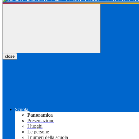
close
Scuola
Panoramica
Presentazione
I luoghi
Le persone
I numeri della scuola