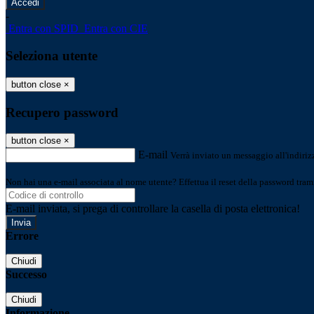
-
Entra con SPID
Entra con CIE
Seleziona utente
button close
×
Recupero password
button close
×
E-mail
Verrà inviato un messaggio all'indirizz
Non hai una e-mail associata al nome utente? Effettua il reset della password tram
E-mail inviata, si prega di controllare la casella di posta elettronica!
Errore
Chiudi
Successo
Chiudi
Informazione