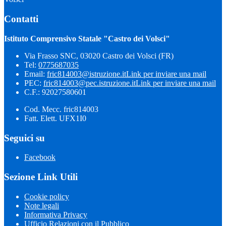
Contatti
Istituto Comprensivo Statale "Castro dei Volsci"
Via Frasso SNC, 03020 Castro dei Volsci (FR)
Tel:
0775687035
Email:
fric814003@istruzione.it
Link per inviare una mail
PEC:
fric814003@pec.istruzione.it
Link per inviare una mail
C.F.: 92027580601
Cod. Mecc. fric814003
Fatt. Elett. UFX1I0
Seguici su
Facebook
Sezione Link Utili
Cookie policy
Note legali
Informativa Privacy
Ufficio Relazioni con il Pubblico