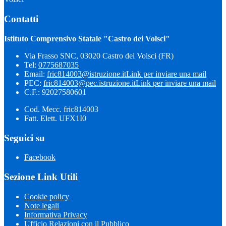
Contatti
Istituto Comprensivo Statale "Castro dei Volsci"
Via Frasso SNC, 03020 Castro dei Volsci (FR)
Tel:
0775687035
Email:
fric814003@istruzione.it
Link per inviare una mail
PEC:
fric814003@pec.istruzione.it
Link per inviare una mail
C.F.: 92027580601
Cod. Mecc. fric814003
Fatt. Elett. UFX1I0
Seguici su
Facebook
Sezione Link Utili
Cookie policy
Note legali
Informativa Privacy
Ufficio Relazioni con il Pubblico