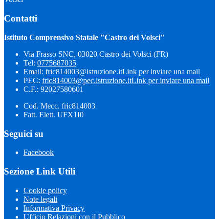
Contatti
Istituto Comprensivo Statale "Castro dei Volsci"
Via Frasso SNC, 03020 Castro dei Volsci (FR)
Tel:
0775687035
Email:
fric814003@istruzione.it
Link per inviare una mail
PEC:
fric814003@pec.istruzione.it
Link per inviare una mail
C.F.: 92027580601
Cod. Mecc. fric814003
Fatt. Elett. UFX1I0
Seguici su
Facebook
Sezione Link Utili
Cookie policy
Note legali
Informativa Privacy
Ufficio Relazioni con il Pubblico