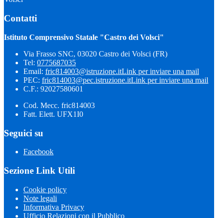
Contatti
Istituto Comprensivo Statale "Castro dei Volsci"
Via Frasso SNC, 03020 Castro dei Volsci (FR)
Tel:
0775687035
Email:
fric814003@istruzione.it
Link per inviare una mail
PEC:
fric814003@pec.istruzione.it
Link per inviare una mail
C.F.: 92027580601
Cod. Mecc. fric814003
Fatt. Elett. UFX1I0
Seguici su
Facebook
Sezione Link Utili
Cookie policy
Note legali
Informativa Privacy
Ufficio Relazioni con il Pubblico