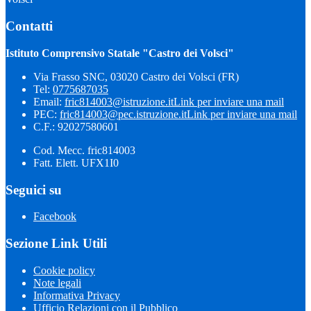
Contatti
Istituto Comprensivo Statale "Castro dei Volsci"
Via Frasso SNC, 03020 Castro dei Volsci (FR)
Tel:
0775687035
Email:
fric814003@istruzione.it
Link per inviare una mail
PEC:
fric814003@pec.istruzione.it
Link per inviare una mail
C.F.: 92027580601
Cod. Mecc. fric814003
Fatt. Elett. UFX1I0
Seguici su
Facebook
Sezione Link Utili
Cookie policy
Note legali
Informativa Privacy
Ufficio Relazioni con il Pubblico