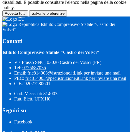
disabilitati. È possibile consultare l'elenco nella pagina della cookie
policy.
Accetta tutti
Salva le preferenze
Istituto Comprensivo Statale "Castro dei
Volsci"
Contatti
Istituto Comprensivo Statale "Castro dei Volsci"
Via Frasso SNC, 03020 Castro dei Volsci (FR)
Tel:
0775687035
Email:
fric814003@istruzione.it
Link per inviare una mail
PEC:
fric814003@pec.istruzione.it
Link per inviare una mail
C.F.: 92027580601
Cod. Mecc. fric814003
Fatt. Elett. UFX1I0
Seguici su
Facebook