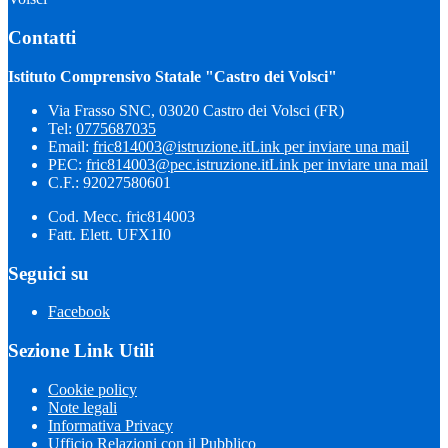
Contatti
Istituto Comprensivo Statale "Castro dei Volsci"
Via Frasso SNC, 03020 Castro dei Volsci (FR)
Tel:
0775687035
Email:
fric814003@istruzione.it
Link per inviare una mail
PEC:
fric814003@pec.istruzione.it
Link per inviare una mail
C.F.: 92027580601
Cod. Mecc. fric814003
Fatt. Elett. UFX1I0
Seguici su
Facebook
Sezione Link Utili
Cookie policy
Note legali
Informativa Privacy
Ufficio Relazioni con il Pubblico