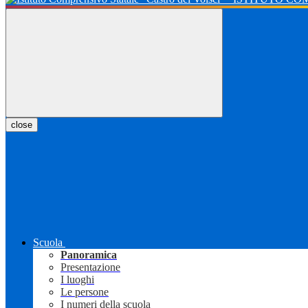
close
Scuola
Panoramica
Presentazione
I luoghi
Le persone
I numeri della scuola