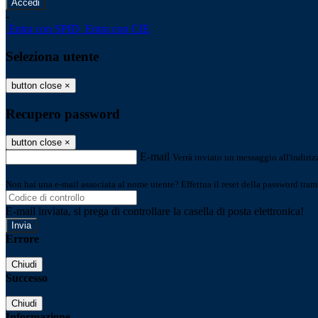
-
Entra con SPID
Entra con CIE
Seleziona utente
button close
×
Recupero password
button close
×
E-mail
Verrà inviato un messaggio all'indirizz
Non hai una e-mail associata al nome utente? Effettua il reset della password tram
E-mail inviata, si prega di controllare la casella di posta elettronica!
Errore
Chiudi
Successo
Chiudi
Informazione