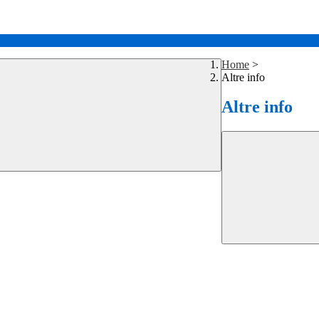
Home
>
Altre info
Altre info