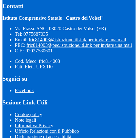
Contatti
Istituto Comprensivo Statale "Castro dei Volsci"
Via Frasso SNC, 03020 Castro dei Volsci (FR)
Tel:
0775687035
Email:
fric814003@istruzione.it
Link per inviare una mail
PEC:
fric814003@pec.istruzione.it
Link per inviare una mail
C.F.: 92027580601
Cod. Mecc. fric814003
Fatt. Elett. UFX1I0
Seguici su
Facebook
Sezione Link Utili
Cookie policy
Note legali
Informativa Privacy
Ufficio Relazioni con il Pubblico
Dichiarazione di accessibilità