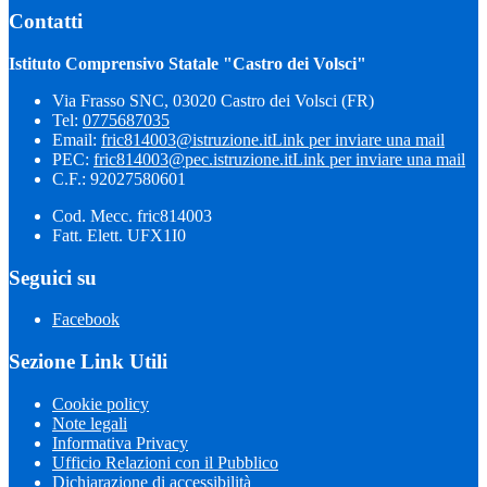
Contatti
Istituto Comprensivo Statale "Castro dei Volsci"
Via Frasso SNC, 03020 Castro dei Volsci (FR)
Tel:
0775687035
Email:
fric814003@istruzione.it
Link per inviare una mail
PEC:
fric814003@pec.istruzione.it
Link per inviare una mail
C.F.: 92027580601
Cod. Mecc. fric814003
Fatt. Elett. UFX1I0
Seguici su
Facebook
Sezione Link Utili
Cookie policy
Note legali
Informativa Privacy
Ufficio Relazioni con il Pubblico
Dichiarazione di accessibilità