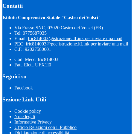
Contatti
Istituto Comprensivo Statale "Castro dei Volsci"
Via Frasso SNC, 03020 Castro dei Volsci (FR)
Tel:
0775687035
Email:
fric814003@istruzione.it
Link per inviare una mail
PEC:
fric814003@pec.istruzione.it
Link per inviare una mail
C.F.: 92027580601
Cod. Mecc. fric814003
Fatt. Elett. UFX1I0
Seguici su
Facebook
Sezione Link Utili
Cookie policy
Note legali
Informativa Privacy
Ufficio Relazioni con il Pubblico
Dichiarazione di accessibilità