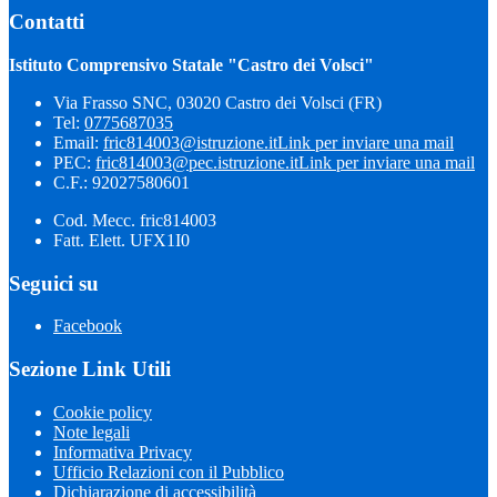
Contatti
Istituto Comprensivo Statale "Castro dei Volsci"
Via Frasso SNC, 03020 Castro dei Volsci (FR)
Tel:
0775687035
Email:
fric814003@istruzione.it
Link per inviare una mail
PEC:
fric814003@pec.istruzione.it
Link per inviare una mail
C.F.: 92027580601
Cod. Mecc. fric814003
Fatt. Elett. UFX1I0
Seguici su
Facebook
Sezione Link Utili
Cookie policy
Note legali
Informativa Privacy
Ufficio Relazioni con il Pubblico
Dichiarazione di accessibilità