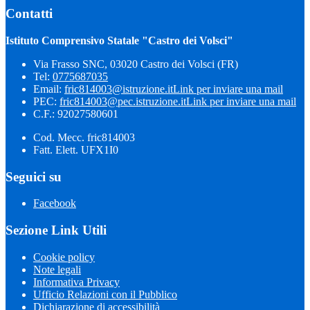
Contatti
Istituto Comprensivo Statale "Castro dei Volsci"
Via Frasso SNC, 03020 Castro dei Volsci (FR)
Tel:
0775687035
Email:
fric814003@istruzione.it
Link per inviare una mail
PEC:
fric814003@pec.istruzione.it
Link per inviare una mail
C.F.: 92027580601
Cod. Mecc. fric814003
Fatt. Elett. UFX1I0
Seguici su
Facebook
Sezione Link Utili
Cookie policy
Note legali
Informativa Privacy
Ufficio Relazioni con il Pubblico
Dichiarazione di accessibilità