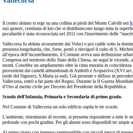
Vallecorsa
Il centro abitato si erge su una collina ai piedi del Monte Calvilli nei
M
suo genere, centinaia di km che si distribuiscono lungo tutta la superf
peculiarità è stata riconosciuta nel 2011 con l'inserimento delle "macér
Vallecorsa fu abitata sicuramente dai Volsci e poi cadde sotto la do
presenza longobarda, che, forse, portò o rinvigorì il culto di S. Miche
all’epoca dell’incastellamento, il Comune aveva una definizione urbanis
Compresa nel territorio dello Stato della Chiesa, ne seguì le vicende, a
monti. Conobbe un ampliamento oltre la cinta muraria in coincidenza d
provenienti dai castelli abbandonati di Ambrifi e Acquaviva (XVI sec.).
(sede del Signore), S.Maria (a sud). Già presente e diffuso in preceden
Vallecorsa, entrò a far parte del Regno. Durante la II Guerra Mondiale
d’Oro al merito civile per Decreto del Presidente della Repubblica.
Scuola dell'Infanzia, Primaria e Secondaria di primo grado.
Nel Comune di Vallecorsa un solo edificio ospita le tre scuole.
L'ambiente, ristrutturato di recente, si presenta rispondente a tutte le n
pedonale con pochi gradini. Per gli alunni sono disponibili tre ampie a
Al primo piano con ingresso raggiungibile con piccoli mezzi di trasporto