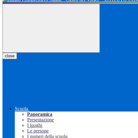
close
Scuola
Panoramica
Presentazione
I luoghi
Le persone
I numeri della scuola