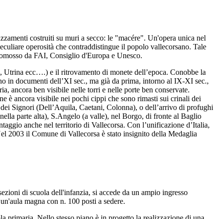
terrazzamenti costruiti su muri a secco: le "macére". Un'opera unica nel
peculiare operosità che contraddistingue il popolo vallecorsano. Tale
omosso da FAI, Consiglio d'Europa e Unesco.
, Utrina ecc….) e il ritrovamento di monete dell’epoca. Conobbe la
nno in documenti dell’XI sec., ma già da prima, intorno al IX-XI sec.,
a, ancora ben visibile nelle torri e nelle porte ben conservate.
e è ancora visibile nei pochi cippi che sono rimasti sui crinali dei
ei Signori (Dell’Aquila, Caetani, Colonna), o dell’arrivo di profughi
ella parte alta), S.Angelo (a valle), nel Borgo, di fronte al Baglio
taggio anche nel territorio di Vallecorsa. Con l’unificazione d’Italia,
Nel 2003 il Comune di Vallecorsa è stato insignito della Medaglia
e sezioni di scuola dell'infanzia, si accede da un ampio ingresso
e un'aula magna con n. 100 posti a sedere.
la primaria. Nello stesso piano è in progetto la realizzazione di una