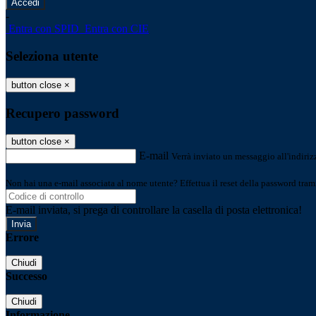
-
Entra con SPID
Entra con CIE
Seleziona utente
button close
×
Recupero password
button close
×
E-mail
Verrà inviato un messaggio all'indirizz
Non hai una e-mail associata al nome utente? Effettua il reset della password tram
E-mail inviata, si prega di controllare la casella di posta elettronica!
Errore
Chiudi
Successo
Chiudi
Informazione