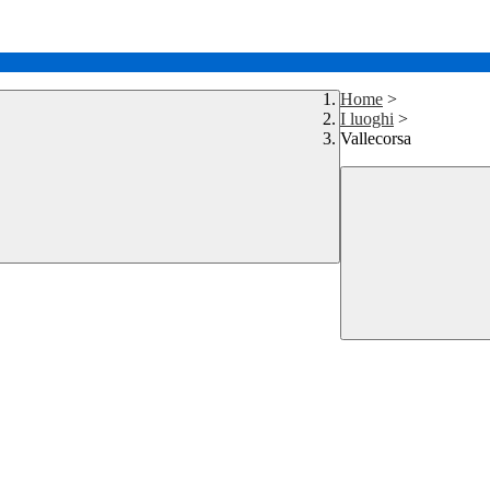
Home
>
I luoghi
>
Vallecorsa