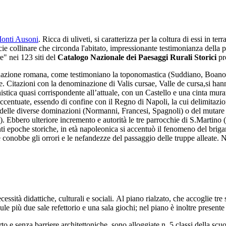
onti Ausoni
. Ricca di uliveti, si caratterizza per la coltura di essi in 
icie collinare che circonda l'abitato, impressionante testimonianza della 
e" nei 123 siti del
Catalogo Nazionale dei Paesaggi Rurali Storici
pr
minazione romana, come testimoniano la toponomastica (Suddiano, Boano
le. Citazioni con la denominazione di Valis cursae, Valle de cursa,si ha
tica quasi corrispondente all’attuale, con un Castello e una cinta murari
ccentuate, essendo di confine con il Regno di Napoli, la cui delimitazion
elle diverse dominazioni (Normanni, Francesi, Spagnoli) o del mutare d
 Ebbero ulteriore incremento e autorità le tre parrocchie di S.Martino (n
ti epoche storiche, in età napoleonica si accentuò il fenomeno del brigan
 conobbe gli orrori e le nefandezze del passaggio delle truppe alleate. 
ecessità didattiche, culturali e sociali. Al piano rialzato, che accoglie tr
ule più due sale refettorio e una sala giochi; nel piano è inoltre present
 e senza barriere architettoniche, sono alloggiate n. 5 classi della scuo