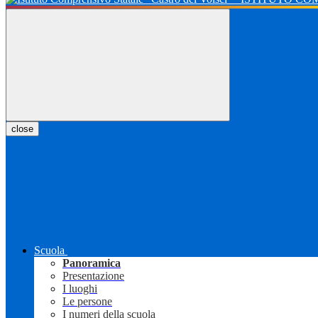
close
Scuola
Panoramica
Presentazione
I luoghi
Le persone
I numeri della scuola