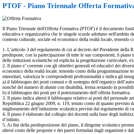
PTOF - Piano Triennale Offerta Formativ
Il Piano Triennale dell'Offerta Formativa (PTOF) è il documento fondamen
educativa e organizzativa che le singole scuole adottano nell'ambito della
contesto culturale, sociale ed economico della realtà locale, tenendo c
1. L’articolo 3 del regolamento di cui al decreto del Presidente della R
predispone, con la partecipazione di tutte le sue componenti, il piano t
delle istituzioni scolastiche ed esplicita la progettazione curricolare,
2. Il piano e’ coerente con gli obiettivi generali ed educativi dei diversi
economico della realtà locale, tenendo conto della programmazione ter
minoritari, valorizza le corrispondenti professionalità e indica gli inseg
a) il fabbisogno dei posti comuni e di sostegno dell’organico dell’auton
nonché del numero di alunni con disabilità, ferma restando la possibilità 
b) il fabbisogno dei posti per il potenziamento dell’offerta formativa.
3. Il piano indica altresì il fabbisogno relativo ai posti del personale am
Repubblica 22 giugno 2009, n. 119, tenuto conto di quanto previsto dall
miglioramento dell’istituzione scolastica previsti dal regolamento di c
4. Il piano è elaborato dal collegio dei docenti sulla base degli indirizz
d’istituto.
5. Ai fini della predisposizione del piano, il dirigente scolastico promuo
altresì conto delle proposte e dei pareri formulati dagli organismi e da