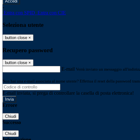
-
Entra con SPID
Entra con CIE
Seleziona utente
button close
×
Recupero password
button close
×
E-mail
Verrà inviato un messaggio all'indirizz
Non hai una e-mail associata al nome utente? Effettua il reset della password tram
E-mail inviata, si prega di controllare la casella di posta elettronica!
Errore
Chiudi
Successo
Chiudi
Informazione