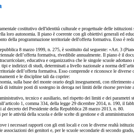
a
tale costitutivo dell'identità culturale e progettuale delle istituzioni s
 loro autonomia. Il piano è coerente con gli obiettivi generali ed educativ
onto della programmazione territoriale dell'offerta formativa.
Esso è reda
epubblica 8 marzo 1999, n. 275, è sostituito dal seguente: «Art. 3 (Piano 
riennale dell’offerta formativa, rivedibile annualmente. Il piano è il do
 extracurricolare, educativa e organizzativa che le singole scuole adottano
 tipi e indirizzi di studi, determinati a livello nazionale a norma dell’arti
ritoriale dell’offerta formativa. Esso comprende e riconosce le diverse
namenti e le discipline tali da coprire:
omia, sulla base del monte orario degli insegnamenti, con riferimento anc
di istituire posti di sostegno in deroga nei limiti delle risorse previste 
ministrativo, tecnico e ausiliario, nel rispetto dei limiti e dei parametri 
’articolo 1, comma 334, della legge 29 dicembre 2014, n. 190, il fabbiso
ui al decreto del Presidente della Repubblica 28 marzo 2013, n. 80.
i per le attività della scuola e delle scelte di gestione e di amministrazio
ve i necessari rapporti con gli enti locali e con le diverse realtà istituzio
lle associazioni dei genitori e, per le scuole secondarie di secondo grado,