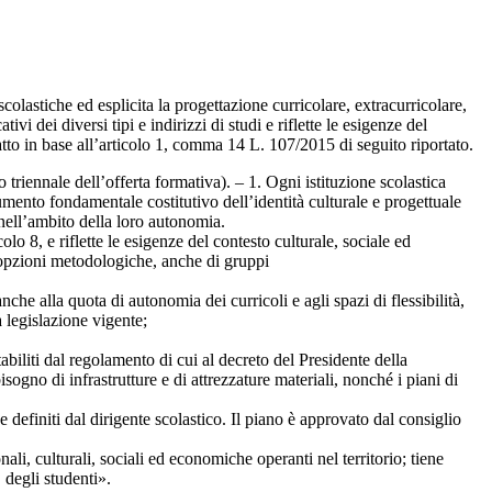
colastiche ed esplicita la progettazione curricolare, extracurricolare,
i dei diversi tipi e indirizzi di studi e riflette le esigenze del
tto in base all’articolo 1, comma 14 L. 107/2015 di seguito riportato.
triennale dell’offerta formativa). – 1. Ogni istituzione scolastica
cumento fondamentale costitutivo dell’identità culturale e progettuale
 nell’ambito della loro autonomia.
colo 8, e riflette le esigenze del contesto culturale, sociale ed
 opzioni metodologiche, anche di gruppi
he alla quota di autonomia dei curricoli e agli spazi di flessibilità,
a legislazione vigente;
stabiliti dal regolamento di cui al decreto del Presidente della
gno di infrastrutture e di attrezzature materiali, nonché i piani di
ne definiti dal dirigente scolastico. Il piano è approvato dal consiglio
nali, culturali, sociali ed economiche operanti nel territorio; tiene
 degli studenti».