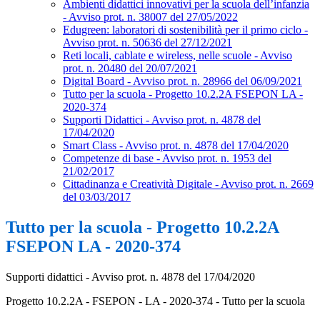
Ambienti didattici innovativi per la scuola dell’infanzia
- Avviso prot. n. 38007 del 27/05/2022
Edugreen: laboratori di sostenibilità per il primo ciclo -
Avviso prot. n. 50636 del 27/12/2021
Reti locali, cablate e wireless, nelle scuole - Avviso
prot. n. 20480 del 20/07/2021
Digital Board - Avviso prot. n. 28966 del 06/09/2021
Tutto per la scuola - Progetto 10.2.2A FSEPON LA -
2020-374
Supporti Didattici - Avviso prot. n. 4878 del
17/04/2020
Smart Class - Avviso prot. n. 4878 del 17/04/2020
Competenze di base - Avviso prot. n. 1953 del
21/02/2017
Cittadinanza e Creatività Digitale - Avviso prot. n. 2669
del 03/03/2017
Tutto per la scuola - Progetto 10.2.2A
FSEPON LA - 2020-374
Supporti didattici - Avviso prot. n. 4878 del 17/04/2020
Progetto 10.2.2A - FSEPON - LA - 2020-374 - Tutto per la scuola