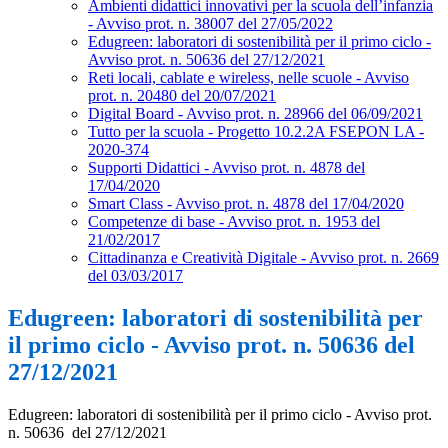
Ambienti didattici innovativi per la scuola dell’infanzia
- Avviso prot. n. 38007 del 27/05/2022
Edugreen: laboratori di sostenibilità per il primo ciclo -
Avviso prot. n. 50636 del 27/12/2021
Reti locali, cablate e wireless, nelle scuole - Avviso
prot. n. 20480 del 20/07/2021
Digital Board - Avviso prot. n. 28966 del 06/09/2021
Tutto per la scuola - Progetto 10.2.2A FSEPON LA -
2020-374
Supporti Didattici - Avviso prot. n. 4878 del
17/04/2020
Smart Class - Avviso prot. n. 4878 del 17/04/2020
Competenze di base - Avviso prot. n. 1953 del
21/02/2017
Cittadinanza e Creatività Digitale - Avviso prot. n. 2669
del 03/03/2017
Edugreen: laboratori di sostenibilità per
il primo ciclo - Avviso prot. n. 50636 del
27/12/2021
Edugreen: laboratori di sostenibilità per il primo ciclo - Avviso prot.
n. 50636 del 27/12/2021