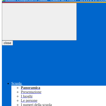
close
Scuola
Panoramica
Presentazione
I luoghi
Le persone
I numeri della scuola