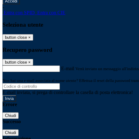
-
Entra con SPID
Entra con CIE
Seleziona utente
button close
×
Recupero password
button close
×
E-mail
Verrà inviato un messaggio all'indirizz
Non hai una e-mail associata al nome utente? Effettua il reset della password tram
E-mail inviata, si prega di controllare la casella di posta elettronica!
Errore
Chiudi
Successo
Chiudi
Informazione