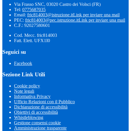
Via Frasso SNC, 03020 Castro dei Volsci (FR)
Tel:
0775687035
Email:
fric814003@istruzione.it
Link per inviare una mail
PEC:
fric814003@pec.istruzione.it
Link per inviare una mail
C.F.: 92027580601
Cod. Mecc. fric814003
Fatt. Elett. UFX1I0
Seguici su
Facebook
Sezione Link Utili
Cookie policy
Note legali
Informativa Privacy
Ufficio Relazioni con il Pubblico
Dichiarazione di accessibilità
Obiettivi di accessibilità
Whistleblowing
Gestione consensi cookie
Amministrazione trasparente