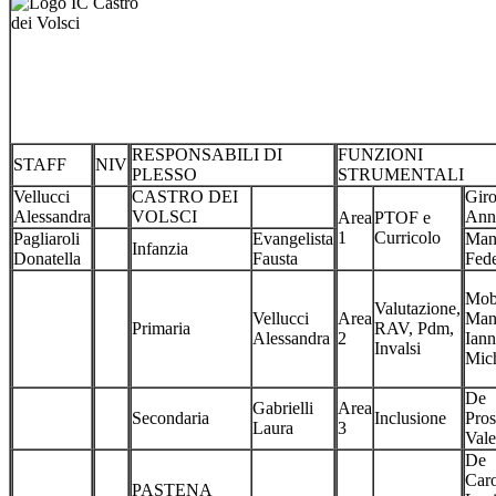
RESPONSABILI DI
FUNZIONI
STAFF
NIV
PLESSO
STRUMENTALI
Vellucci
CASTRO DEI
Giro
Alessandra
VOLSCI
Ann
Area
PTOF e
1
Curricolo
Pagliaroli
Evangelista
Man
Infanzia
Donatella
Fausta
Fede
Mobi
Valutazione,
Vellucci
Area
Man
Primaria
RAV, Pdm,
Alessandra
2
Iann
Invalsi
Mic
De
Gabrielli
Area
Secondaria
Inclusione
Pros
Laura
3
Vale
De
Caro
PASTENA