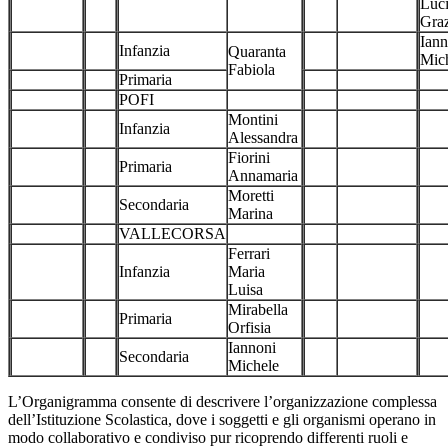
Luc
Graz
Iann
Infanzia
Quaranta
Mic
Fabiola
Primaria
POFI
Montini
Infanzia
Alessandra
Fiorini
Primaria
Annamaria
Moretti
Secondaria
Marina
VALLECORSA
Ferrari
Infanzia
Maria
Luisa
Mirabella
Primaria
Orfisia
Iannoni
Secondaria
Michele
L’Organigramma consente di descrivere l’organizzazione complessa
dell’Istituzione Scolastica, dove i soggetti e gli organismi operano in
modo collaborativo e condiviso pur ricoprendo differenti ruoli e