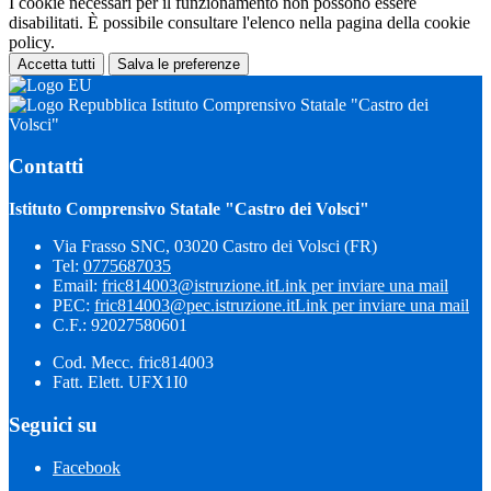
I cookie necessari per il funzionamento non possono essere
disabilitati. È possibile consultare l'elenco nella pagina della cookie
policy.
Accetta tutti
Salva le preferenze
Istituto Comprensivo Statale "Castro dei
Volsci"
Contatti
Istituto Comprensivo Statale "Castro dei Volsci"
Via Frasso SNC, 03020 Castro dei Volsci (FR)
Tel:
0775687035
Email:
fric814003@istruzione.it
Link per inviare una mail
PEC:
fric814003@pec.istruzione.it
Link per inviare una mail
C.F.: 92027580601
Cod. Mecc. fric814003
Fatt. Elett. UFX1I0
Seguici su
Facebook