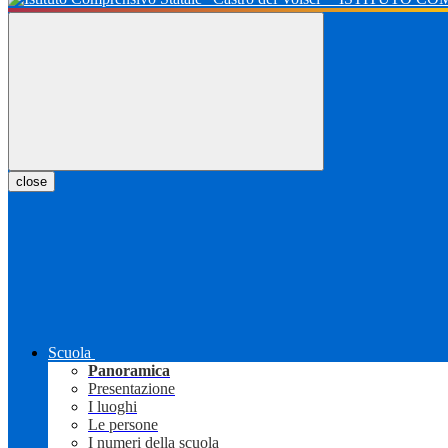
close
Scuola
Panoramica
Presentazione
I luoghi
Le persone
I numeri della scuola