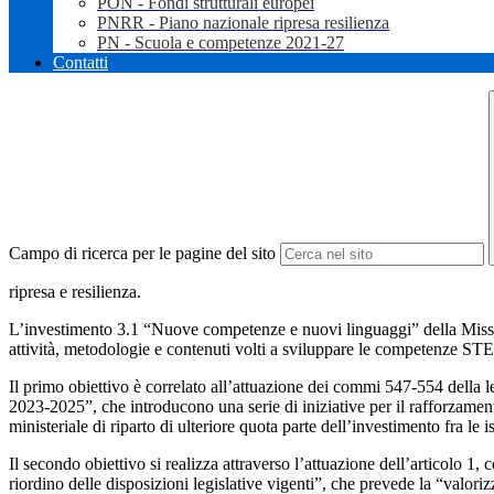
PON - Fondi strutturali europei
PNRR - Piano nazionale ripresa resilienza
PN - Scuola e competenze 2021-27
Contatti
Campo di ricerca per le pagine del sito
ripresa e resilienza.
L’investimento 3.1 “Nuove competenze e nuovi linguaggi” della Missione
attività, metodologie e contenuti volti a sviluppare le competenze STEM
Il primo obiettivo è correlato all’attuazione dei commi 547-554 della l
2023-2025”, che introducono una serie di iniziative per il rafforzamento
ministeriale di riparto di ulteriore quota parte dell’investimento fra le i
Il secondo obiettivo si realizza attraverso l’attuazione dell’articolo 1
riordino delle disposizioni legislative vigenti”, che prevede la “valori