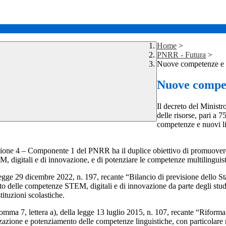
Home
>
PNRR - Futura
>
Nuove competenze e 
Nuove compet
Il decreto del Ministr
delle risorse, pari a 
competenze e nuovi l
 4 – Componente 1 del PNRR ha il duplice obiettivo di promuovere l’inte
, digitali e di innovazione, e di potenziare le competenze multilinguist
egge 29 dicembre 2022, n. 197, recante “Bilancio di previsione dello Stat
 delle competenze STEM, digitali e di innovazione da parte degli studenti
stituzioni scolastiche.
, comma 7, lettera a), della legge 13 luglio 2015, n. 107, recante “Riform
zzazione e potenziamento delle competenze linguistiche, con particolare r