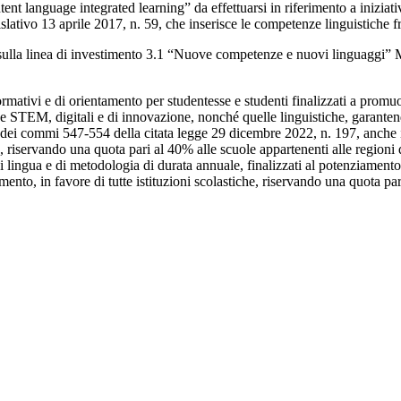
t language integrated learning” da effettuarsi in riferimento a iniziative
gislativo 13 aprile 2017, n. 59, che inserisce le competenze linguistiche fr
e sulla linea di investimento 3.1 “Nuove competenze e nuovi linguaggi”
mativi e di orientamento per studentesse e studenti finalizzati a promuovere
ze STEM, digitali e di innovazione, nonché quelle linguistiche, garantend
dei commi 547-554 della citata legge 29 dicembre 2022, n. 197, anche in 
2, riservando una quota pari al 40% alle scuole appartenenti alle region
 lingua e di metodologia di durata annuale, finalizzati al potenziamento
to, in favore di tutte istituzioni scolastiche, riservando una quota par