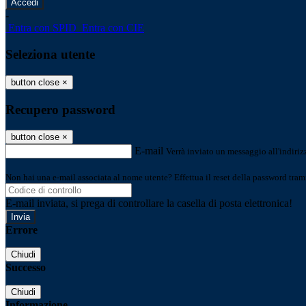
-
Entra con SPID
Entra con CIE
Seleziona utente
button close
×
Recupero password
button close
×
E-mail
Verrà inviato un messaggio all'indirizz
Non hai una e-mail associata al nome utente? Effettua il reset della password tram
E-mail inviata, si prega di controllare la casella di posta elettronica!
Errore
Chiudi
Successo
Chiudi
Informazione