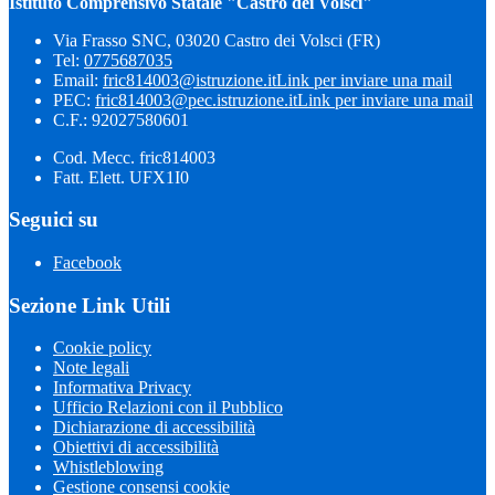
Istituto Comprensivo Statale "Castro dei Volsci"
Via Frasso SNC, 03020 Castro dei Volsci (FR)
Tel:
0775687035
Email:
fric814003@istruzione.it
Link per inviare una mail
PEC:
fric814003@pec.istruzione.it
Link per inviare una mail
C.F.: 92027580601
Cod. Mecc. fric814003
Fatt. Elett. UFX1I0
Seguici su
Facebook
Sezione Link Utili
Cookie policy
Note legali
Informativa Privacy
Ufficio Relazioni con il Pubblico
Dichiarazione di accessibilità
Obiettivi di accessibilità
Whistleblowing
Gestione consensi cookie