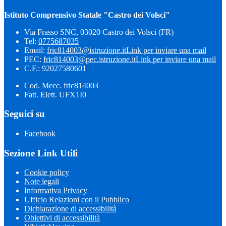
Istituto Comprensivo Statale "Castro dei Volsci"
Via Frasso SNC, 03020 Castro dei Volsci (FR)
Tel:
0775687035
Email:
fric814003@istruzione.it
Link per inviare una mail
PEC:
fric814003@pec.istruzione.it
Link per inviare una mail
C.F.: 92027580601
Cod. Mecc. fric814003
Fatt. Elett. UFX1I0
Seguici su
Facebook
Sezione Link Utili
Cookie policy
Note legali
Informativa Privacy
Ufficio Relazioni con il Pubblico
Dichiarazione di accessibilità
Obiettivi di accessibilità