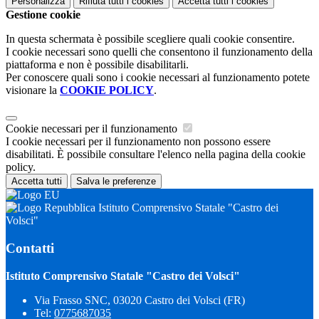
Personalizza
Rifiuta tutti
i cookies
Accetta tutti
i cookies
Gestione cookie
In questa schermata è possibile scegliere quali cookie consentire.
I cookie necessari sono quelli che consentono il funzionamento della
piattaforma e non è possibile disabilitarli.
Per conoscere quali sono i cookie necessari al funzionamento potete
visionare la
COOKIE POLICY
.
Cookie necessari per il funzionamento
I cookie necessari per il funzionamento non possono essere
disabilitati. È possibile consultare l'elenco nella pagina della cookie
policy.
Accetta tutti
Salva le preferenze
Istituto Comprensivo Statale "Castro dei
Volsci"
Contatti
Istituto Comprensivo Statale "Castro dei Volsci"
Via Frasso SNC, 03020 Castro dei Volsci (FR)
Tel:
0775687035