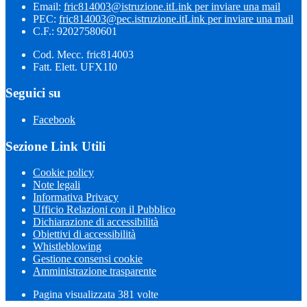
Email:
fric814003@istruzione.it
Link per inviare una mail
PEC:
fric814003@pec.istruzione.it
Link per inviare una mail
C.F.: 92027580601
Cod. Mecc. fric814003
Fatt. Elett. UFX1I0
Seguici su
Facebook
Sezione Link Utili
Cookie policy
Note legali
Informativa Privacy
Ufficio Relazioni con il Pubblico
Dichiarazione di accessibilità
Obiettivi di accessibilità
Whistleblowing
Gestione consensi cookie
Amministrazione trasparente
Pagina visualizzata
381
volte