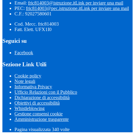
Email:
fric814003@istruzione.it
Link per inviare una mail
PEC:
fric814003@pec.istruzione.it
Link per inviare una mail
C.F.: 92027580601
Cod. Mecc. fric814003
Fatt. Elett. UFX1I0
Seguici su
Facebook
Sezione Link Utili
Cookie policy
Note legali
Informativa Privacy
Ufficio Relazioni con il Pubblico
Dichiarazione di accessibilità
Obiettivi di accessibilità
Whistleblowing
Gestione consensi cookie
Amministrazione trasparente
Pagina visualizzata
340
volte