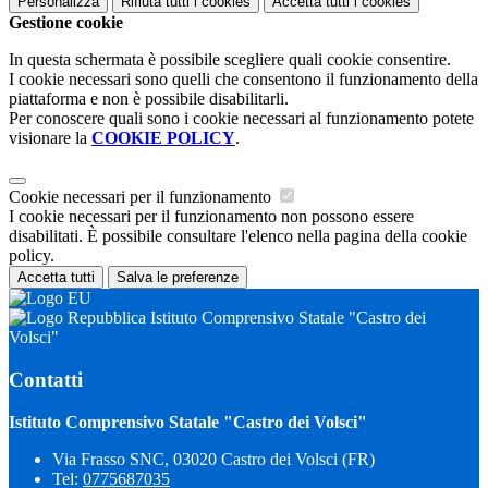
Personalizza
Rifiuta tutti
i cookies
Accetta tutti
i cookies
Gestione cookie
In questa schermata è possibile scegliere quali cookie consentire.
I cookie necessari sono quelli che consentono il funzionamento della
piattaforma e non è possibile disabilitarli.
Per conoscere quali sono i cookie necessari al funzionamento potete
visionare la
COOKIE POLICY
.
Cookie necessari per il funzionamento
I cookie necessari per il funzionamento non possono essere
disabilitati. È possibile consultare l'elenco nella pagina della cookie
policy.
Accetta tutti
Salva le preferenze
Istituto Comprensivo Statale "Castro dei
Volsci"
Contatti
Istituto Comprensivo Statale "Castro dei Volsci"
Via Frasso SNC, 03020 Castro dei Volsci (FR)
Tel:
0775687035