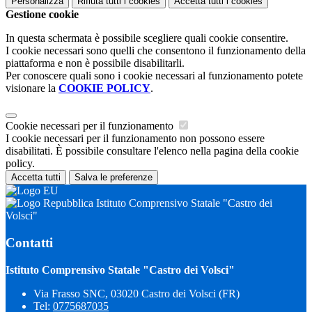
Personalizza
Rifiuta tutti
i cookies
Accetta tutti
i cookies
Gestione cookie
In questa schermata è possibile scegliere quali cookie consentire.
I cookie necessari sono quelli che consentono il funzionamento della
piattaforma e non è possibile disabilitarli.
Per conoscere quali sono i cookie necessari al funzionamento potete
visionare la
COOKIE POLICY
.
Cookie necessari per il funzionamento
I cookie necessari per il funzionamento non possono essere
disabilitati. È possibile consultare l'elenco nella pagina della cookie
policy.
Accetta tutti
Salva le preferenze
Istituto Comprensivo Statale "Castro dei
Volsci"
Contatti
Istituto Comprensivo Statale "Castro dei Volsci"
Via Frasso SNC, 03020 Castro dei Volsci (FR)
Tel:
0775687035