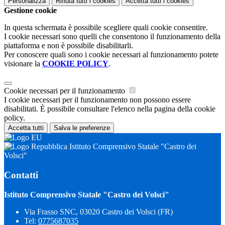
Personalizza
Rifiuta tutti
i cookies
Accetta tutti
i cookies
Gestione cookie
In questa schermata è possibile scegliere quali cookie consentire.
I cookie necessari sono quelli che consentono il funzionamento della
piattaforma e non è possibile disabilitarli.
Per conoscere quali sono i cookie necessari al funzionamento potete
visionare la
COOKIE POLICY
.
Cookie necessari per il funzionamento
I cookie necessari per il funzionamento non possono essere
disabilitati. È possibile consultare l'elenco nella pagina della cookie
policy.
Accetta tutti
Salva le preferenze
Istituto Comprensivo Statale "Castro dei
Volsci"
Contatti
Istituto Comprensivo Statale "Castro dei Volsci"
Via Frasso SNC, 03020 Castro dei Volsci (FR)
Tel:
0775687035