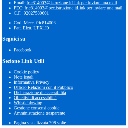
Email:
fric814003@istruzione.it
Link per inviare una mail
PEC:
fric814003@pec.istruzione.it
Link per inviare una mail
C.F.: 92027580601
Cod. Mecc. fric814003
Fatt. Elett. UFX1I0
Seguici su
Facebook
Sezione Link Utili
Cookie policy
Note legali
Informativa Privacy
Ufficio Relazioni con il Pubblico
Dichiarazione di accessibilità
Obiettivi di accessibilità
Whistleblowing
Gestione consensi cookie
Amministrazione trasparente
Pagina visualizzata
398
volte