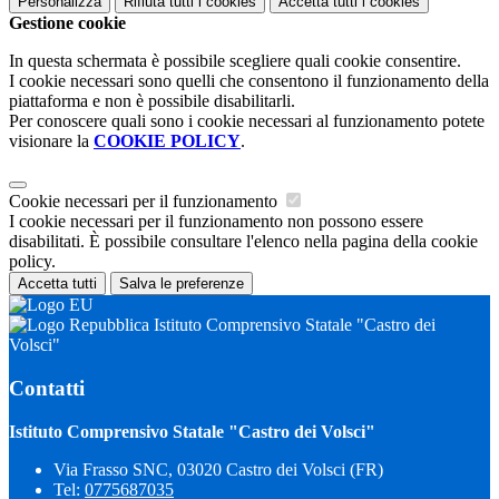
Personalizza
Rifiuta tutti
i cookies
Accetta tutti
i cookies
Gestione cookie
In questa schermata è possibile scegliere quali cookie consentire.
I cookie necessari sono quelli che consentono il funzionamento della
piattaforma e non è possibile disabilitarli.
Per conoscere quali sono i cookie necessari al funzionamento potete
visionare la
COOKIE POLICY
.
Cookie necessari per il funzionamento
I cookie necessari per il funzionamento non possono essere
disabilitati. È possibile consultare l'elenco nella pagina della cookie
policy.
Accetta tutti
Salva le preferenze
Istituto Comprensivo Statale "Castro dei
Volsci"
Contatti
Istituto Comprensivo Statale "Castro dei Volsci"
Via Frasso SNC, 03020 Castro dei Volsci (FR)
Tel:
0775687035