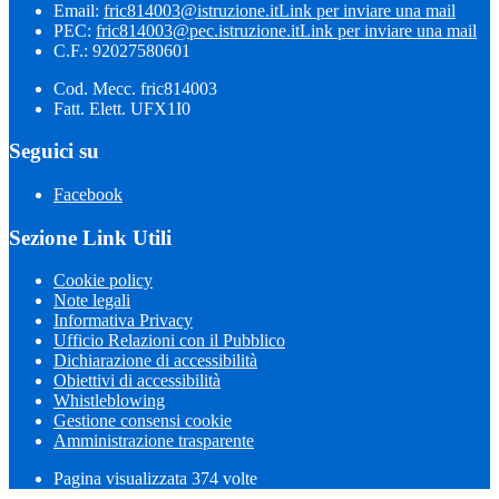
Email:
fric814003@istruzione.it
Link per inviare una mail
PEC:
fric814003@pec.istruzione.it
Link per inviare una mail
C.F.: 92027580601
Cod. Mecc. fric814003
Fatt. Elett. UFX1I0
Seguici su
Facebook
Sezione Link Utili
Cookie policy
Note legali
Informativa Privacy
Ufficio Relazioni con il Pubblico
Dichiarazione di accessibilità
Obiettivi di accessibilità
Whistleblowing
Gestione consensi cookie
Amministrazione trasparente
Pagina visualizzata
374
volte