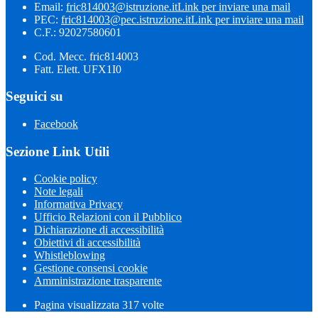
Email:
fric814003@istruzione.it
Link per inviare una mail
PEC:
fric814003@pec.istruzione.it
Link per inviare una mail
C.F.: 92027580601
Cod. Mecc. fric814003
Fatt. Elett. UFX1I0
Seguici su
Facebook
Sezione Link Utili
Cookie policy
Note legali
Informativa Privacy
Ufficio Relazioni con il Pubblico
Dichiarazione di accessibilità
Obiettivi di accessibilità
Whistleblowing
Gestione consensi cookie
Amministrazione trasparente
Pagina visualizzata
317
volte