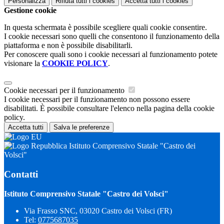
Personalizza
Rifiuta tutti
i cookies
Accetta tutti
i cookies
Gestione cookie
In questa schermata è possibile scegliere quali cookie consentire.
I cookie necessari sono quelli che consentono il funzionamento della
piattaforma e non è possibile disabilitarli.
Per conoscere quali sono i cookie necessari al funzionamento potete
visionare la
COOKIE POLICY
.
Cookie necessari per il funzionamento
I cookie necessari per il funzionamento non possono essere
disabilitati. È possibile consultare l'elenco nella pagina della cookie
policy.
Accetta tutti
Salva le preferenze
Istituto Comprensivo Statale "Castro dei
Volsci"
Contatti
Istituto Comprensivo Statale "Castro dei Volsci"
Via Frasso SNC, 03020 Castro dei Volsci (FR)
Tel:
0775687035