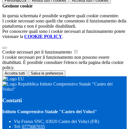
Personalizza
Rifiuta tutti
i cookies
Accetta tutti
i cookies
Gestione cookie
In questa schermata è possibile scegliere quali cookie consentire.
I cookie necessari sono quelli che consentono il funzionamento della
piattaforma e non è possibile disabilitarli.
Per conoscere quali sono i cookie necessari al funzionamento potete
visionare la
COOKIE POLICY
.
Cookie necessari per il funzionamento
I cookie necessari per il funzionamento non possono essere
disabilitati. È possibile consultare l'elenco nella pagina della cookie
policy.
Accetta tutti
Salva le preferenze
Istituto Comprensivo Statale "Castro dei
Volsci"
Contatti
Istituto Comprensivo Statale "Castro dei Volsci"
Via Frasso SNC, 03020 Castro dei Volsci (FR)
Tel:
0775687035