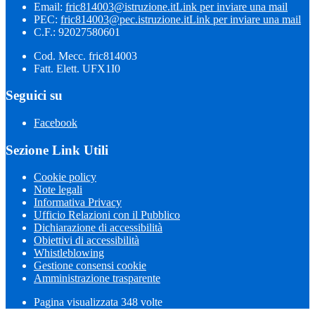
Email:
fric814003@istruzione.it
Link per inviare una mail
PEC:
fric814003@pec.istruzione.it
Link per inviare una mail
C.F.: 92027580601
Cod. Mecc. fric814003
Fatt. Elett. UFX1I0
Seguici su
Facebook
Sezione Link Utili
Cookie policy
Note legali
Informativa Privacy
Ufficio Relazioni con il Pubblico
Dichiarazione di accessibilità
Obiettivi di accessibilità
Whistleblowing
Gestione consensi cookie
Amministrazione trasparente
Pagina visualizzata
348
volte