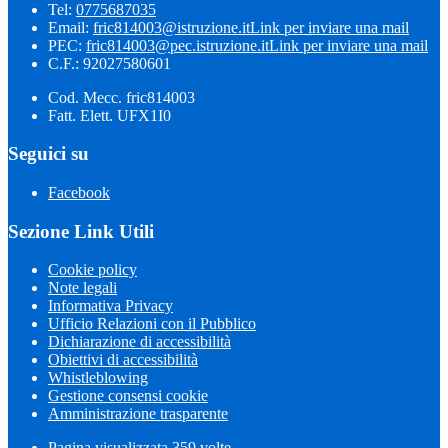
Tel:
0775687035
Email:
fric814003@istruzione.it
Link per inviare una mail
PEC:
fric814003@pec.istruzione.it
Link per inviare una mail
C.F.: 92027580601
Cod. Mecc. fric814003
Fatt. Elett. UFX1I0
Seguici su
Facebook
Sezione Link Utili
Cookie policy
Note legali
Informativa Privacy
Ufficio Relazioni con il Pubblico
Dichiarazione di accessibilità
Obiettivi di accessibilità
Whistleblowing
Gestione consensi cookie
Amministrazione trasparente
Pagina visualizzata
359
volte