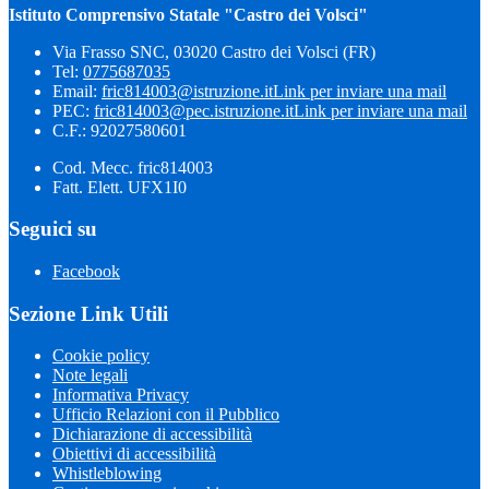
Istituto Comprensivo Statale "Castro dei Volsci"
Via Frasso SNC, 03020 Castro dei Volsci (FR)
Tel:
0775687035
Email:
fric814003@istruzione.it
Link per inviare una mail
PEC:
fric814003@pec.istruzione.it
Link per inviare una mail
C.F.: 92027580601
Cod. Mecc. fric814003
Fatt. Elett. UFX1I0
Seguici su
Facebook
Sezione Link Utili
Cookie policy
Note legali
Informativa Privacy
Ufficio Relazioni con il Pubblico
Dichiarazione di accessibilità
Obiettivi di accessibilità
Whistleblowing