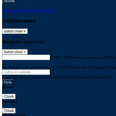
-
Entra con SPID
Entra con CIE
Seleziona utente
button close
×
Recupero password
button close
×
E-mail
Verrà inviato un messaggio all'indirizz
Non hai una e-mail associata al nome utente? Effettua il reset della password tram
E-mail inviata, si prega di controllare la casella di posta elettronica!
Errore
Chiudi
Successo
Chiudi
Informazione