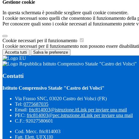
Gestione cookie
In questa schermata è possibile scegliere quali cookie consentire.
I cookie necessari sono quelli che consentono il funzionamento della pi
Per conoscere quali sono i cookie necessari al funzionamento potete v
Cookie necessari per il funzionamento
I cookie necessari per il funzionamento non possono essere disabilitati.
Accetta tutti
Salva le preferenze
Istituto Comprensivo Statale "Castro dei Volsci"
Contatti
Istituto Comprensivo Statale "Castro dei Volsci"
Via Frasso SNC, 03020 Castro dei Volsci (FR)
Tel:
0775687035
Email:
fric814003@istruzione.it
Link per inviare una mail
PEC:
fric814003@pec.istruzione.it
Link per inviare una mail
C.F.: 92027580601
Cod. Mecc. fric814003
Fatt. Elett. UFX1I0