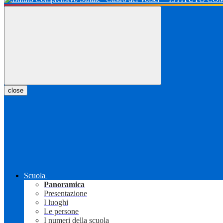
close
Scuola
Panoramica
Presentazione
I luoghi
Le persone
I numeri della scuola