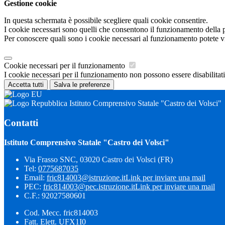
Gestione cookie
In questa schermata è possibile scegliere quali cookie consentire.
I cookie necessari sono quelli che consentono il funzionamento della pi
Per conoscere quali sono i cookie necessari al funzionamento potete v
Cookie necessari per il funzionamento
I cookie necessari per il funzionamento non possono essere disabilitati.
Accetta tutti
Salva le preferenze
Istituto Comprensivo Statale "Castro dei Volsci"
Contatti
Istituto Comprensivo Statale "Castro dei Volsci"
Via Frasso SNC, 03020 Castro dei Volsci (FR)
Tel:
0775687035
Email:
fric814003@istruzione.it
Link per inviare una mail
PEC:
fric814003@pec.istruzione.it
Link per inviare una mail
C.F.: 92027580601
Cod. Mecc. fric814003
Fatt. Elett. UFX1I0