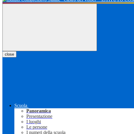
close
Scuola
Panoramica
Presentazione
I luoghi
Le persone
I numeri della scuola