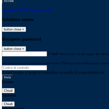
-
Entra con SPID
Entra con CIE
Seleziona utente
button close
×
Recupero password
button close
×
E-mail
Verrà inviato un messaggio all'indirizz
Non hai una e-mail associata al nome utente? Effettua il reset della password tram
E-mail inviata, si prega di controllare la casella di posta elettronica!
Errore
Chiudi
Successo
Chiudi
Informazione