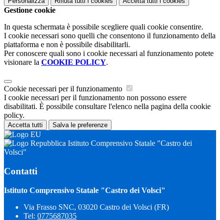
Personalizza
Rifiuta tutti
i cookies
Accetta tutti
i cookies
Gestione cookie
In questa schermata è possibile scegliere quali cookie consentire.
I cookie necessari sono quelli che consentono il funzionamento della
piattaforma e non è possibile disabilitarli.
Per conoscere quali sono i cookie necessari al funzionamento potete
visionare la
COOKIE POLICY
.
Cookie necessari per il funzionamento
I cookie necessari per il funzionamento non possono essere
disabilitati. È possibile consultare l'elenco nella pagina della cookie
policy.
Accetta tutti
Salva le preferenze
Istituto Comprensivo Statale "Castro dei
Volsci"
Contatti
Istituto Comprensivo Statale "Castro dei Volsci"
Via Frasso SNC, 03020 Castro dei Volsci (FR)
Tel:
0775687035