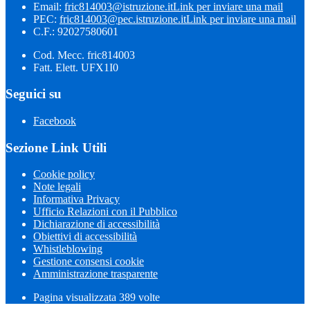
Email:
fric814003@istruzione.it
Link per inviare una mail
PEC:
fric814003@pec.istruzione.it
Link per inviare una mail
C.F.: 92027580601
Cod. Mecc. fric814003
Fatt. Elett. UFX1I0
Seguici su
Facebook
Sezione Link Utili
Cookie policy
Note legali
Informativa Privacy
Ufficio Relazioni con il Pubblico
Dichiarazione di accessibilità
Obiettivi di accessibilità
Whistleblowing
Gestione consensi cookie
Amministrazione trasparente
Pagina visualizzata
389
volte