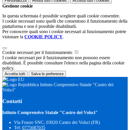
Personalizza
Rifiuta tutti
i cookies
Accetta tutti
i cookies
Gestione cookie
In questa schermata è possibile scegliere quali cookie consentire.
I cookie necessari sono quelli che consentono il funzionamento della
piattaforma e non è possibile disabilitarli.
Per conoscere quali sono i cookie necessari al funzionamento potete
visionare la
COOKIE POLICY
.
Cookie necessari per il funzionamento
I cookie necessari per il funzionamento non possono essere
disabilitati. È possibile consultare l'elenco nella pagina della cookie
policy.
Accetta tutti
Salva le preferenze
Istituto Comprensivo Statale "Castro dei
Volsci"
Contatti
Istituto Comprensivo Statale "Castro dei Volsci"
Via Frasso SNC, 03020 Castro dei Volsci (FR)
Tel:
0775687035