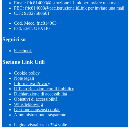
Email:
fric814003@istruzione.it
Link per inviare una mail
PEC:
fric814003@pec.istruzione.it
Link per inviare una mail
C.F.: 92027580601
Cod. Mecc. fric814003
Fatt. Elett. UFX1I0
Seguici su
Facebook
Sezione Link Utili
Cookie policy
Note legali
Informativa Privacy
Ufficio Relazioni con il Pubblico
Dichiarazione di accessibilità
Obiettivi di accessibilità
Whistleblowing
Gestione consensi cookie
Amministrazione trasparente
Pagina visualizzata
354
volte