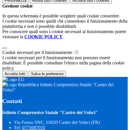
Personalizza
Rifiuta tutti
i cookies
Accetta tutti
i cookies
Gestione cookie
In questa schermata è possibile scegliere quali cookie consentire.
I cookie necessari sono quelli che consentono il funzionamento della
piattaforma e non è possibile disabilitarli.
Per conoscere quali sono i cookie necessari al funzionamento potete
visionare la
COOKIE POLICY
.
Cookie necessari per il funzionamento
I cookie necessari per il funzionamento non possono essere
disabilitati. È possibile consultare l'elenco nella pagina della cookie
policy.
Accetta tutti
Salva le preferenze
Istituto Comprensivo Statale "Castro dei
Volsci"
Contatti
Istituto Comprensivo Statale "Castro dei Volsci"
Via Frasso SNC, 03020 Castro dei Volsci (FR)
Tel:
0775687035