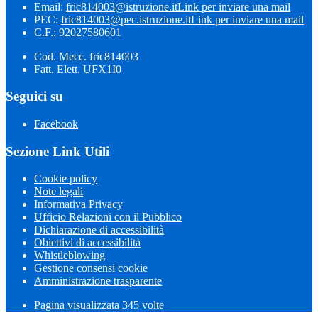
Email:
fric814003@istruzione.it
Link per inviare una mail
PEC:
fric814003@pec.istruzione.it
Link per inviare una mail
C.F.: 92027580601
Cod. Mecc. fric814003
Fatt. Elett. UFX1I0
Seguici su
Facebook
Sezione Link Utili
Cookie policy
Note legali
Informativa Privacy
Ufficio Relazioni con il Pubblico
Dichiarazione di accessibilità
Obiettivi di accessibilità
Whistleblowing
Gestione consensi cookie
Amministrazione trasparente
Pagina visualizzata
345
volte