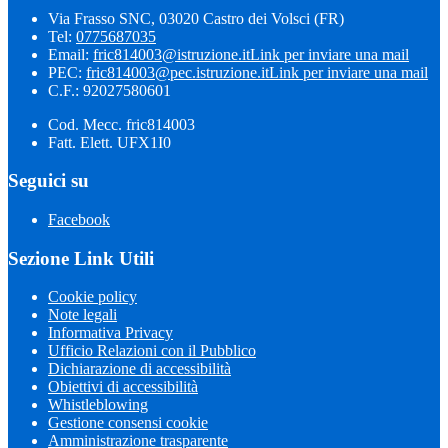
Via Frasso SNC, 03020 Castro dei Volsci (FR)
Tel:
0775687035
Email:
fric814003@istruzione.it
Link per inviare una mail
PEC:
fric814003@pec.istruzione.it
Link per inviare una mail
C.F.: 92027580601
Cod. Mecc. fric814003
Fatt. Elett. UFX1I0
Seguici su
Facebook
Sezione Link Utili
Cookie policy
Note legali
Informativa Privacy
Ufficio Relazioni con il Pubblico
Dichiarazione di accessibilità
Obiettivi di accessibilità
Whistleblowing
Gestione consensi cookie
Amministrazione trasparente